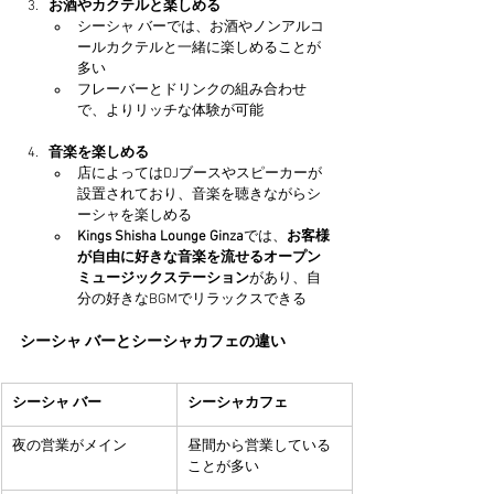
お酒やカクテルと楽しめる
シーシャ バーでは、お酒やノンアルコ
ールカクテルと一緒に楽しめることが
多い
フレーバーとドリンクの組み合わせ
で、よりリッチな体験が可能
音楽を楽しめる
店によってはDJブースやスピーカーが
設置されており、音楽を聴きながらシ
ーシャを楽しめる
Kings Shisha Lounge Ginza
では、
お客様
が自由に好きな音楽を流せるオープン
ミュージックステーション
があり、自
分の好きなBGMでリラックスできる
シーシャ バーとシーシャカフェの違い
シーシャ バー
シーシャカフェ
夜の営業がメイン
昼間から営業している
ことが多い