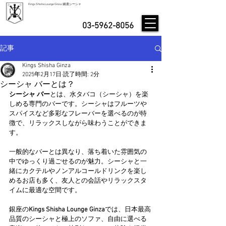
Kings Shisha Lounge Ginza | 銀座シーシャ
03-5962-8056
記事
Kings Shisha Ginza
2025年2月17日
読了時間: 2分
シーシャ バーとは？
シーシャ バー
とは、水タバコ（シーシャ）を楽
しめる専門のバーです。シーシャはフルーツや
スパイスなど多彩なフレーバーを選べるのが特
徴で、リラックスしながら味わうことができま
す。
一般的なバーとは異なり、落ち着いた雰囲気の
中でゆっくり過ごせるのが魅力。シーシャと一
緒にカクテルやノンアルコールドリンクを楽し
めるお店も多く、友人との会話やリラックスタ
イムに最適な空間です。
銀座の
Kings Shisha Lounge Ginza
では、日本最高
品質のシーシャと極上のソファ、自由に選べる