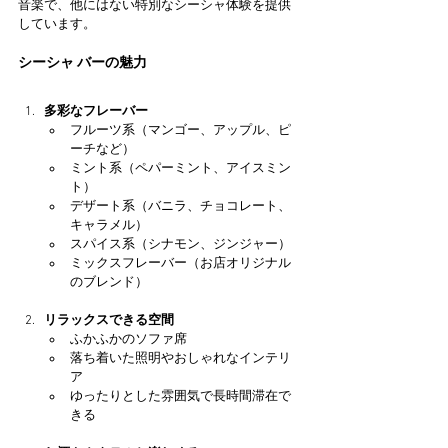
音楽で、他にはない特別なシーシャ体験を提供
しています。
シーシャ バーの魅力
多彩なフレーバー
フルーツ系（マンゴー、アップル、ピ
ーチなど）
ミント系（ペパーミント、アイスミン
ト）
デザート系（バニラ、チョコレート、
キャラメル）
スパイス系（シナモン、ジンジャー）
ミックスフレーバー（お店オリジナル
のブレンド）
リラックスできる空間
ふかふかのソファ席
落ち着いた照明やおしゃれなインテリ
ア
ゆったりとした雰囲気で長時間滞在で
きる