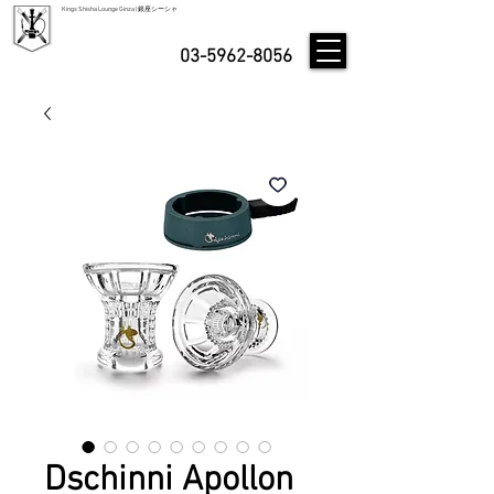
Kings Shisha Lounge Ginza | 銀座シーシャ
03-5962-8056
Dschinni Apollon