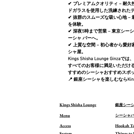
✔
プレミアムクオリティ
– 耐久
ドガラス
を使用した洗練された
✔
抜群のスムーズな吸い心地
–
を体験。
✔
深夜5時まで営業
–
東京シーシ
ーシャ バー
へ。
✔
上質な空間
– 初心者から愛
シャ屋
。
Kings Shisha Lounge Ginza
では、
すべてのお客様に満足いただけ
すすめの
シーシャおすすめスポ
📍
銀座シーシャを楽しむならKings Sh
Kings Shisha Lounge
銀座シー
Menu
シーシャ
Access
Hookah T
System
Things to 