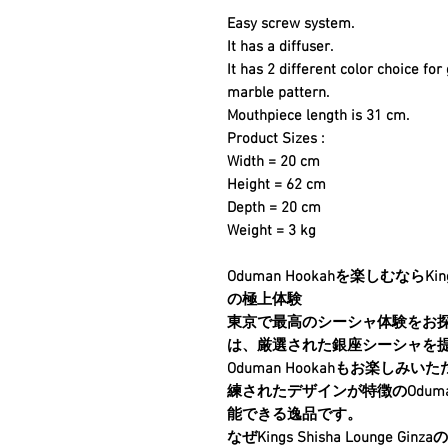
Easy screw system.
It has a diffuser.
It has 2 different color choice fo
marble pattern.
Mouthpiece length is 31 cm.
Product Sizes :
Width = 20 cm
Height = 62 cm
Depth = 20 cm
Weight = 3 kg
Oduman Hookahを楽しむならKings
の極上体験
東京で最高の
シーシャ体験
をお
は、厳選された
銀座シーシャ
を
Oduman Hookah
もお楽しみいた
練されたデザインが特徴のOdu
能できる逸品です。
なぜKings Shisha Lounge Gi