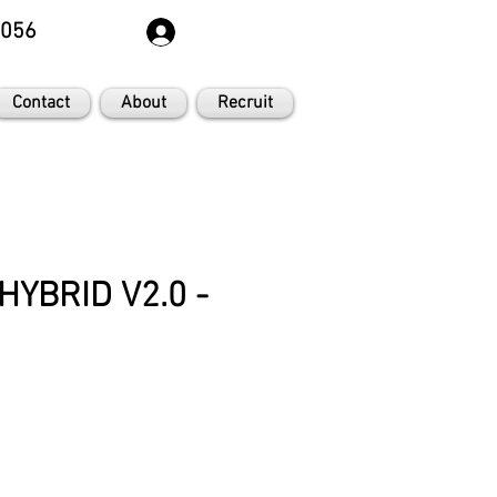
8056
Contact
About
Recruit
YBRID V2.0 -
e