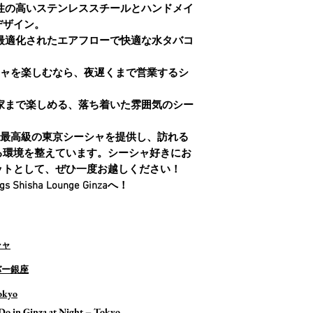
性の高い
ステンレススチール
と
ハンドメイ
デザイン。
 最適化されたエアフローで快適な
水タバコ
ャ
を楽しむなら、夜遅くまで営業する
シ
好家まで楽しめる、落ち着いた雰囲気の
シー
最高級の
東京シーシャ
を提供し、訪れる
る環境を整えています。シーシャ好きにお
ット
として、ぜひ一度お越しください！
isha Lounge Ginzaへ！
シャ
バー銀座
okyo
Do in Ginza at Night – Tokyo