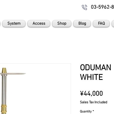
03-5962-
System
Access
Shop
Blog
FAQ
ODUMAN H
WHITE
Pric
¥44,000
Sales Tax Included
Quantity
*