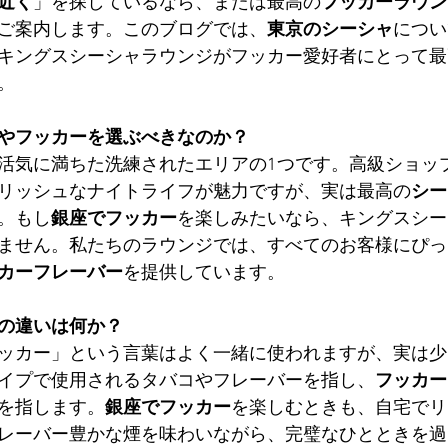
近く
」を探しているなら、または最高の
フッカーラウン
ご案内します。このブログでは、
東京のシーシャ
につい
キングスシーシャラウンジがフッカー愛好者にとって最
。
やフッカーを選ぶべきなのか？
活気に満ちた洗練されたエリアの1つです。高級ショッ
リッシュなナイトライフが魅力ですが、実は最高の
シー
。もし
銀座でフッカー
を楽しみたいなら、キングスシー
ません。私たちのラウンジでは、すべてのお客様にぴっ
カーフレーバー
を提供しています。
の違いは何か？
ッカー」という言葉はよく一緒に使われますが、実は少
イプで使用されるタバコやフレーバーを指し、
フッカー
を指します。
銀座でフッカー
を楽しむときも、自宅でリ
レーバー豊かな煙を味わいながら、完璧なひとときを過