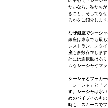
の中心で「
シーシャ
たいなら、私たちが
きこと、そしてなぜ
るかをご紹介します
なぜ銀座でシーシャ
銀座は東京でも最も
レストラン、スタイ
座
も多数存在します
外には選択肢はあり
ムな
シーシャ
や
フッ
シーシャとフッカー
「シーシャ」と「フ
す。
シーシャ
は水パ
めのパイプそのもの
時も、スムーズでフ