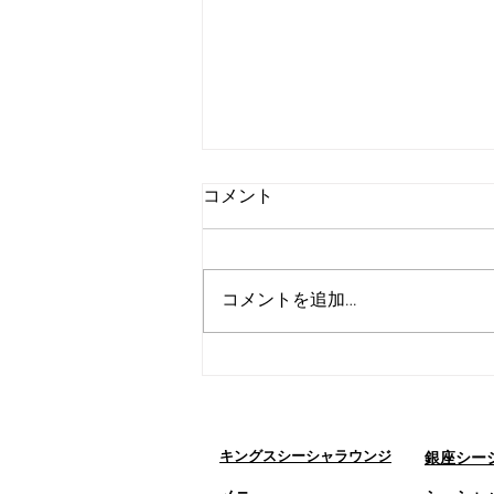
コメント
コメントを追加…
東京で初めてシーシャバーに
行く方へ｜知っておきたいポ
イント完全ガイド【2026年
版】
キングスシーシャラウンジ
銀座シー