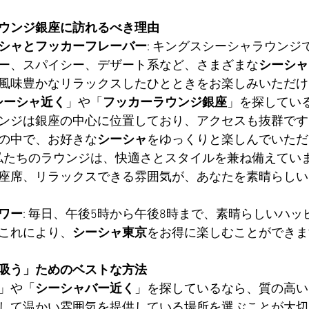
ウンジ銀座に訪れるべき理由
シャとフッカーフレーバー
: キングスシーシャラウンジ
ー、スパイシー、デザート系など、さまざまな
シーシャ
風味豊かなリラックスしたひとときをお楽しみいただけ
シーシャ近く
」や「
フッカーラウンジ銀座
」を探してい
ンジは銀座の中心に位置しており、アクセスも抜群です
の中で、お好きな
シーシャ
をゆっくりと楽しんでいただ
 私たちのラウンジは、快適さとスタイルを兼ね備えてい
座席、リラックスできる雰囲気が、あなたを素晴らしい
ワー
: 毎日、午後5時から午後8時まで、素晴らしいハ
これにより、
シーシャ東京
をお得に楽しむことができま
吸う」ためのベストな方法
」や「
シーシャバー近く
」を探しているなら、質の高い
して温かい雰囲気を提供している場所を選ぶことが大切