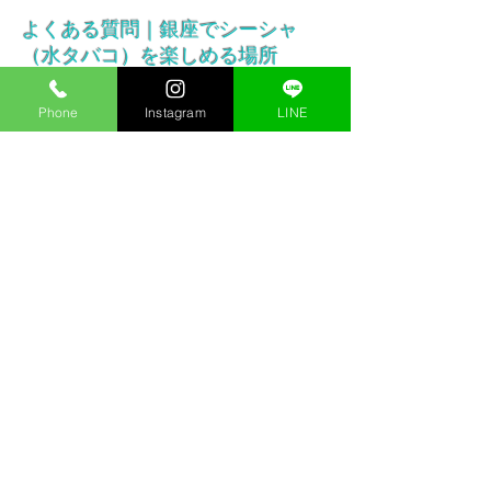
よくある質問｜銀座でシーシャ
（水タバコ）を楽しめる場所
銀座周辺でシーシャ（水タバコ）やフッ
Phone
Instagram
LINE
カーを楽しめる場所を探している方か
ら、よくいただく質問をまとめました。
初めての方や観光で銀座に来た方にも参
考にしていただければと思います。
Q: 銀座でシーシャ（水タバコ）を吸
える場所はありますか？
A: 銀座でシーシャを楽しみたい方には、
Kings Shisha Lounge Ginza のようなシー
シャラウンジがあります。落ち着いた空
間でゆったりとシーシャを楽しめる場所
として、観光客や地元のお客様にも人気
です。
Q: 銀座でフッカー（Hookah）を楽し