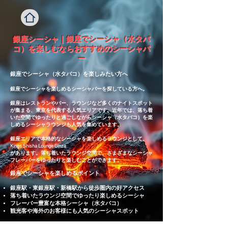
銀座シーシャ｜銀座でシーシャ（水タバ
コ）を楽しむならおすすめのシーシャバ
ー
銀座でシーシャ（水タバコ）を楽しみたい方へ
銀座でシーシャを楽しめるシーシャバーを探している方へ。
銀座はレストランやバー、ラウンジなど多くのナイトスポット
が集まる、東京を代表する人気エリアです。近年では、落ち着
いた空間でゆったりと過ごしながらシーシャ（水タバコ）を楽
しめるシーシャラウンジも人気を集めています。
銀座エリアで本格的なシーシャを楽しめるラウンジとして、
Kings Shisha Lounge Ginza
があります。落ち着いたラウンジ空間で、さまざまなシーシャ
フレーバーをゆったりと楽しむことができます。
銀座でシーシャを楽しめるポイント
銀座駅・東銀座駅・新橋駅から徒歩圏内の好アクセス
落ち着いたラウンジ空間でゆったり楽しめるシーシャ
フレーバー豊富な本格シーシャ（水タバコ）
観光客や海外のお客様にも人気のシーシャスポット